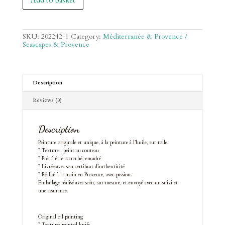
Add to basket
matin
quantity
SKU:
202242-1
Category:
Méditerranée & Provence /
Seascapes & Provence
Description
Reviews (0)
Description
Peinture originale et unique, à la peinture à l’huile, sur toile.
* Texture : peint au couteau
* Prêt à être accroché, encadré
* Livrée avec son certificat d’authenticité
* Réalisé à la main en Provence, avec passion.
Emballage réalisé avec soin, sur mesure, et envoyé avec un suivi et
une assurance.
Original oil painting
* Texture: painted knife