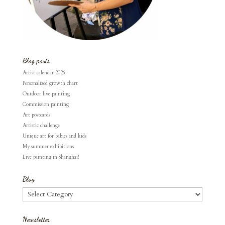
Blog posts
Artist calendar 2026
Personalized growth chart
Outdoor live painting
Commission painting
Art postcards
Artistic challenge
Unique art for babies and kids
My summer exhibitions
Live painting in Shanghai!
Blog
Blog
Newsletter