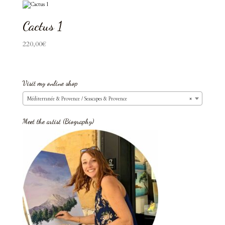
Cactus 1
220,00
€
Visit my online shop
Méditerranée & Provence / Seascapes & Provence
×
Meet the artist (Biography)