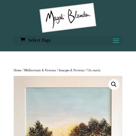
Select Page
Home
/
Méditerranée & Provence / Seascapes & Provence
/ Un matin