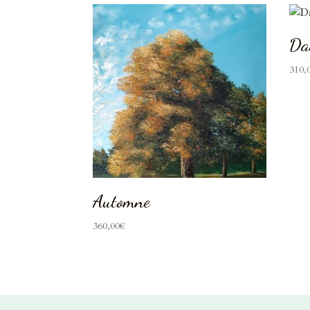
Da
310,
Automne
360,00
€