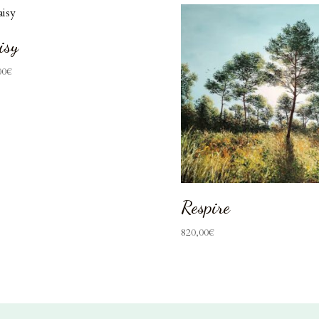
isy
00
€
Respire
820,00
€