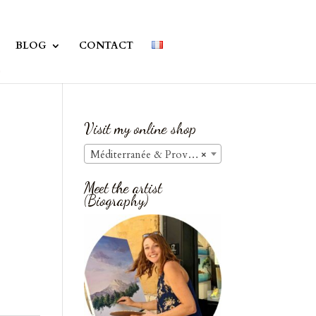
BLOG
CONTACT
Visit my online shop
Méditerranée & Provence / Seascapes & Provence
×
Meet the artist
(Biography)