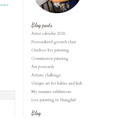
vence
Blog posts
Artist calendar 2026
Personalized growth chart
Outdoor live painting
Commission painting
Art postcards
Artistic challenge
Unique art for babies and kids
My summer exhibitions
Live painting in Shanghai!
Blog