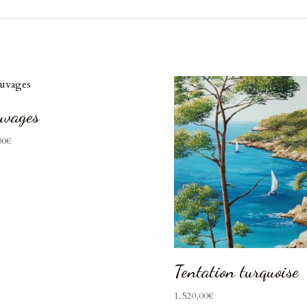
uvages
00
€
Tentation turquoise
1.520,00
€