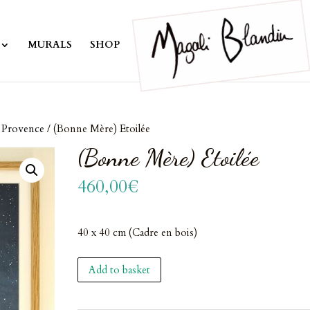
MURALS
SHOP
& Provence
/ (Bonne Mère) Etoilée
(Bonne Mère) Etoilée
460,00
€
40 x 40 cm (Cadre en bois)
(Bonne
Add to basket
Mère)
Etoilée