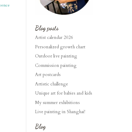
vence
Blog posts
Artist calendar 2026
Personalized growth chart
Outdoor live painting
Commission painting
Art postcards
Artistic challenge
Unique art for babies and kids
My summer exhibitions
Live painting in Shanghai!
Blog