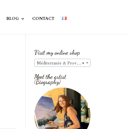
BLOG
CONTACT
Visit my online shop
Méditerranée & Provence / Seascapes & Provence
×
Meet the artist
(Biography)