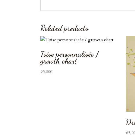
Related products
Toise personnalisée /
growth chart
95,00
€
Dr
65,0