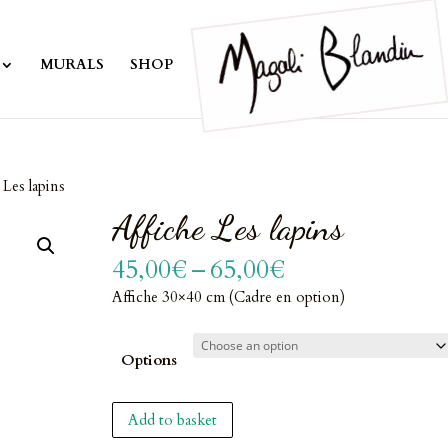
MURALS
SHOP
 Les lapins
Affiche Les lapins
Price
45,00
€
–
65,00
€
range:
Affiche 30×40 cm (Cadre en option)
45,00€
through
65,00€
Options
Affiche
Add to basket
Les