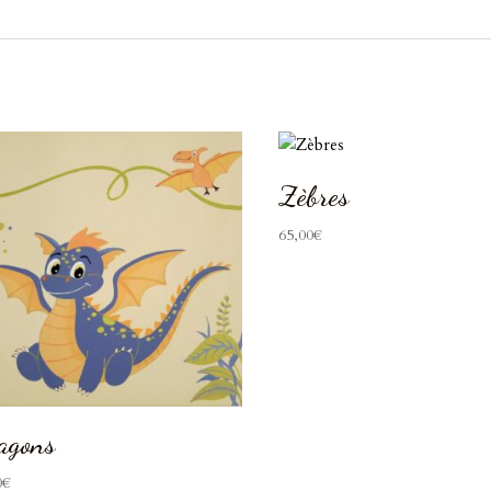
Zèbres
65,00
€
agons
0
€