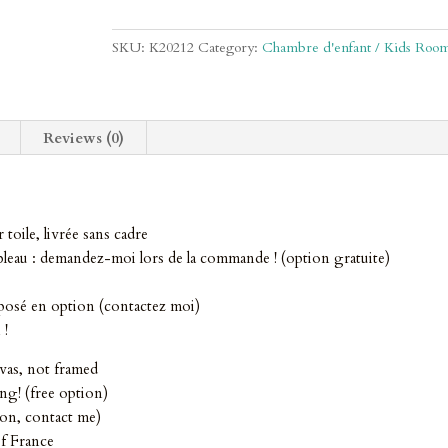
lapins
quantity
SKU:
K20212
Category:
Chambre d'enfant / Kids Roo
Reviews (0)
 toile, livrée sans cadre
tableau : demandez-moi lors de la commande ! (option gratuite)
posé en option (contactez moi)
 !
vas, not framed
ng! (free option)
ion, contact me)
f France