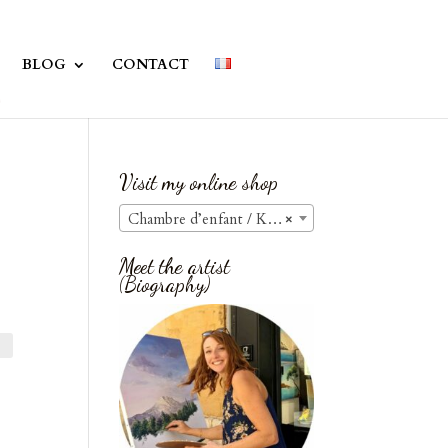
BLOG
CONTACT
Visit my online shop
Chambre d’enfant / Kids Room
×
Meet the artist
(Biography)