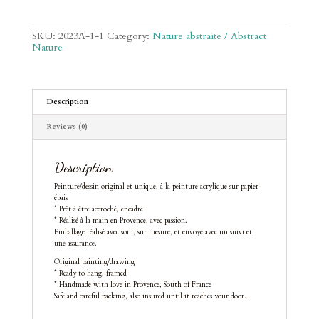
3
quantity
SKU:
2023A-1-1
Category:
Nature abstraite / Abstract
Nature
Description
Reviews (0)
Description
Peinture/dessin original et unique, à la peinture acrylique sur papier
épais
* Prêt à être accroché, encadré
* Réalisé à la main en Provence, avec passion.
Emballage réalisé avec soin, sur mesure, et envoyé avec un suivi et
une assurance.
Original painting/drawing
* Ready to hang, framed
* Handmade with love in Provence, South of France
Safe and careful packing, also insured until it reaches your door.