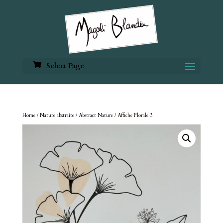
Select Page
Home
/
Nature abstraite / Abstract Nature
/ Affiche Florale 3