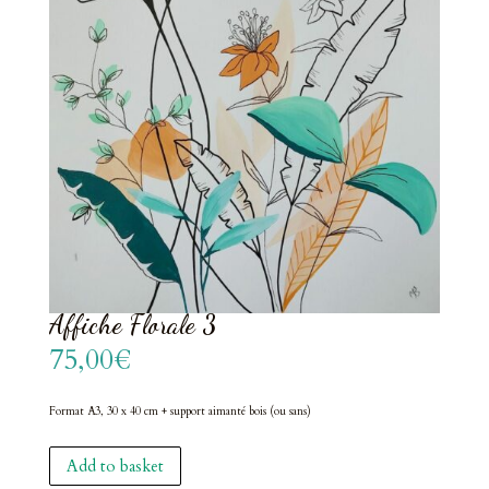
Affiche Florale 3
75,00
€
Format A3, 30 x 40 cm + support aimanté bois (ou sans)
Affiche
Add to basket
Florale