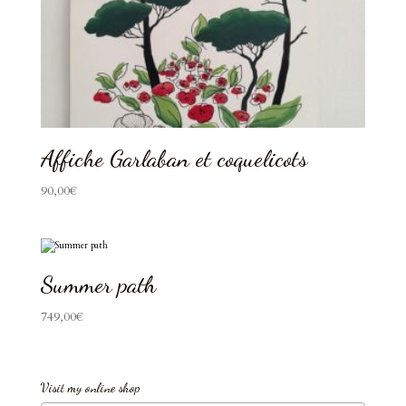
Affiche Garlaban et coquelicots
90,00
€
Summer path
749,00
€
Visit my online shop