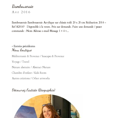
Bambouseraie
Avr 2016
Bambouseraie Bambouseraie Acrylique sur châssis toilé 20 x 20 cm Réalisation 2014 –
Ref A20147 Disponible à la vente. Prix sur demande. Faire une demande / passer
commande : Nom Adresse e-mail Message 1 + 4 =...
« Entrées précédentes
Menu boutique
Méditerranée & Provence / Seascapes & Provence
Voyage / Travel
Nature abstraite / Abstract Nature
Chambre d'enfant / Kids Room
Autres créations / Other artworks
Découvrez l’artiste (Biographie)