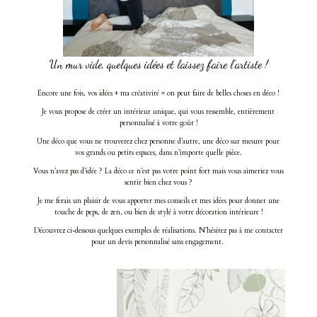
Un mur vide, quelques idées et laissez faire l’artiste !
Encore une fois, vos idées + ma créativité = on peut faire de belles choses en déco !
Je vous propose de créer un intérieur unique, qui vous ressemble, entièrement
personnalisé à votre goût !
Une déco que vous ne trouverez chez personne d’autre, une déco sur mesure pour
vos grands ou petits espaces, dans n’importe quelle pièce.
Vous n’avez pas d’idée ? La déco ce n’est pas votre point fort mais vous aimeriez vous
sentir bien chez vous ?
Je me ferais un plaisir de vous apporter mes conseils et mes idées pour donner une
touche de peps, de zen, ou bien de stylé à votre décoration intérieure !
Découvrez ci-dessous quelques exemples de réalisations. N’hésitez pas à me contacter
pour un devis personnalisé sans engagement.