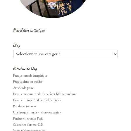
Newsletter artistique
Blog
Blog
Articles de blog
Fresque murale énergétique
Fresque dans un escalier
Articles de presse
Fresque monumentale d’une forêt Méditerranéenne
Fresque trompe l’œil en bord de piscine
Peindre votre logo
Une fresque murale « photo souvenir »
Fenêtre en trompe l’œil
Calendrier d’artiste 2026