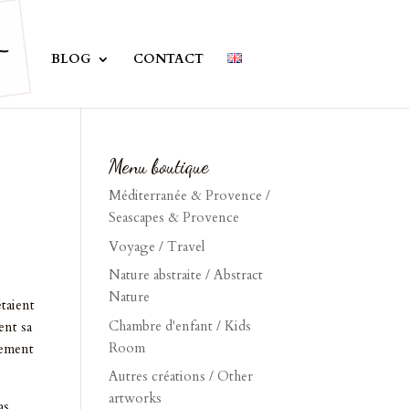
BLOG
CONTACT
Menu boutique
Méditerranée & Provence /
Seascapes & Provence
Voyage / Travel
Nature abstraite / Abstract
Nature
étaient
Chambre d'enfant / Kids
ent sa
Room
lement
Autres créations / Other
artworks
as