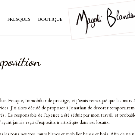
FRESQUES
BOUTIQUE
xposition
athan Fouque, Immobilier de prestige, et j’avais remarqué que les murs 
 vides. J’ai alors décidé de proposer à Jonathan de décorer temporairem
rés. Le responsable de l’agence a été séduit par mon travail, et probab
’ayant jamais reçu d’exposition artistique dans ses locaux.
s les tons neutres, murs blancs et mobilier beige et bois. Afin de ne p