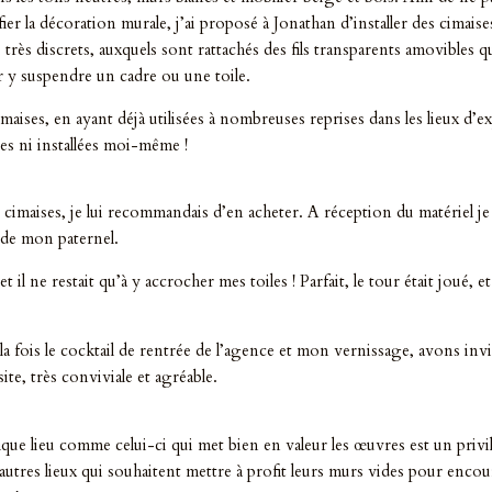
r la décoration murale, j’ai proposé à Jonathan d’installer des cimaise
, très discrets, auxquels sont rattachés des fils transparents amovibles q
 y suspendre un cadre ou une toile.
cimaises, en ayant déjà utilisées à nombreuses reprises dans les lieux d’e
es ni installées moi-même !
 cimaises, je lui recommandais d’en acheter. A réception du matériel je
 de mon paternel.
t il ne restait qu’à y accrocher mes toiles ! Parfait, le tour était joué, e
a fois le cocktail de rentrée de l’agence et mon vernissage, avons inv
site, très conviviale et agréable.
ique lieu comme celui-ci qui met bien en valeur les œuvres est un privi
’autres lieux qui souhaitent mettre à profit leurs murs vides pour enco