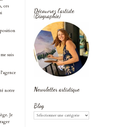
s, ces
Découvrez l’artiste
ui
(Biographie)
xposition
 me suis
t l’agence
Newsletter artistique
ité notre
Blog
Blog
lège. Je
urager