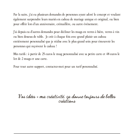
Par la suite, j’ai eu plusieurs demandes de personnes ayant adoré le concept et voulant
également surprendre leurs mariés en cadeau de mariage unique et original, ou bien
pour offrir lors d’un anniversaire, crémaillère, ou autre événement.
J’ai depuis eu d’autres demandes pour décliner les mugs en verres à bière, verres à vin
ou bien dessous de table. Je crée à chaque fois avec grand plaisir un cadeau
entièrement personnalisé que je réalise avec le plus grand soin pour émouvoir les
personnes qui reçoivent le cadeau !
Mes tarifs : à partir de 25 euros le mug personnalisé avec sa petite carte et 48 euros le
lot de 2 mugs et une carte.
Pour tout autre support, contactez-moi pour un tarif personnalisé.
Vos idées + ma créativité, ça donne toujours de belles
créations