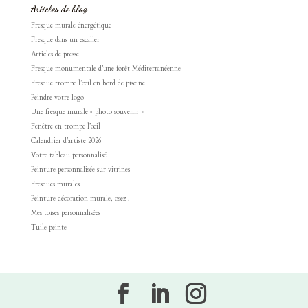
Articles de blog
Fresque murale énergétique
Fresque dans un escalier
Articles de presse
Fresque monumentale d’une forêt Méditerranéenne
Fresque trompe l’œil en bord de piscine
Peindre votre logo
Une fresque murale « photo souvenir »
Fenêtre en trompe l’œil
Calendrier d’artiste 2026
Votre tableau personnalisé
Peinture personnalisée sur vitrines
Fresques murales
Peinture décoration murale, osez !
Mes toises personnalisées
Tuile peinte