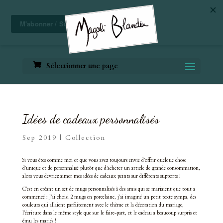
Sélectionner une page
Idées de cadeaux personnalisés
Sep 2019
|
Collection
Si vous êtes comme moi et que vous avez toujours envie d’offrir quelque chose
d’unique et de personnalisé plutôt que d’acheter un article de grande consommation,
alors vous devriez aimer mes idées de cadeaux peints sur différents supports !
C’est en créant un set de mugs personnalisés à des amis qui se mariaient que tout a
commencé : J’ai choisi 2 mugs en porcelaine, j’ai imaginé un petit texte sympa, des
couleurs qui allaient parfaitement avec le thème et la décoration du mariage,
l’écriture dans le même style que sur le faire-part, et le cadeau a beaucoup surpris et
ému les mariés !