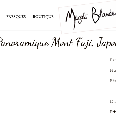
FRESQUES
BOUTIQUE
Panoramique Mont Fuji, Japo
Pa
Hui
Réa
Dis
Pri