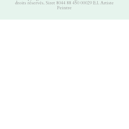
droits réservés. Siret 8044 88 450 00029 E.I. Artiste
Peintre