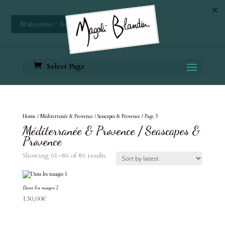
Select Page
Home
/
Méditerranée & Provence / Seascapes & Provence
/ Page 3
Méditerranée & Provence / Seascapes &
Provence
Sorted
Showing 61–86 of 86 results
by
latest
Dans les nuages 1
130,00
€