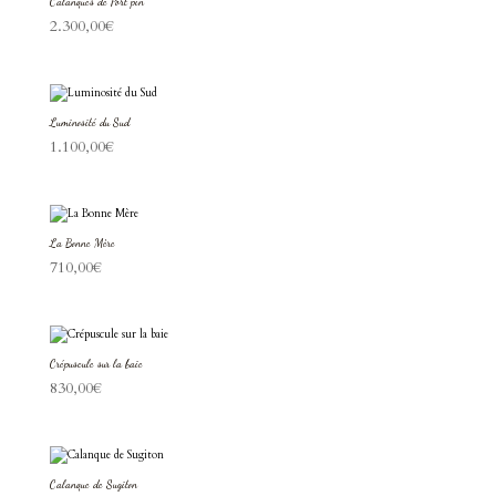
Calanques de Port pin
2.300,00
€
Luminosité du Sud
1.100,00
€
La Bonne Mère
710,00
€
Crépuscule sur la baie
830,00
€
Calanque de Sugiton