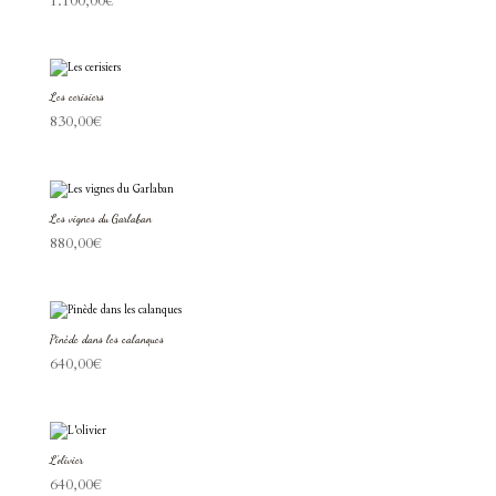
1.100,00
€
Les cerisiers
830,00
€
Les vignes du Garlaban
880,00
€
Pinède dans les calanques
640,00
€
L’olivier
640,00
€