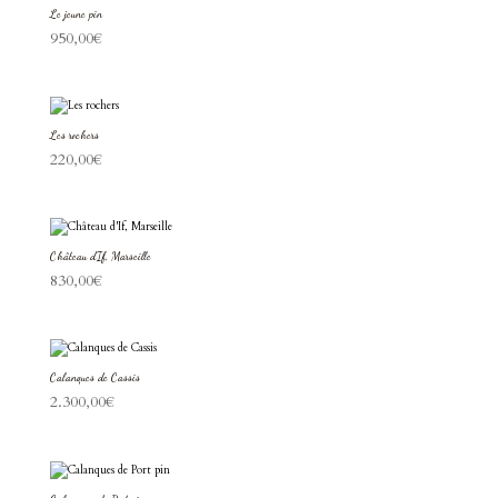
Le jeune pin
950,00
€
Les rochers
220,00
€
Château d’If, Marseille
830,00
€
Calanques de Cassis
2.300,00
€